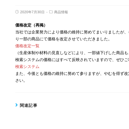
投
投
2020年7月30日
商品情報
稿
稿
公
カ
開
価格改定（再掲）
テ
日:
ゴ
当社では企業努力により価格の維持に努めてまいりましたが、長
リ
ー:
り一部の商品にて価格を改定させていただきました。
価格改定一覧
（生産体制や材料の見直しなどにより、一部値下げした商品も
検索システムの価格にはすべて反映されていますので、ぜひご
検索システム
また、今後とも価格の維持に努めて参りますが、やむを得ず改
さい。
関連記事