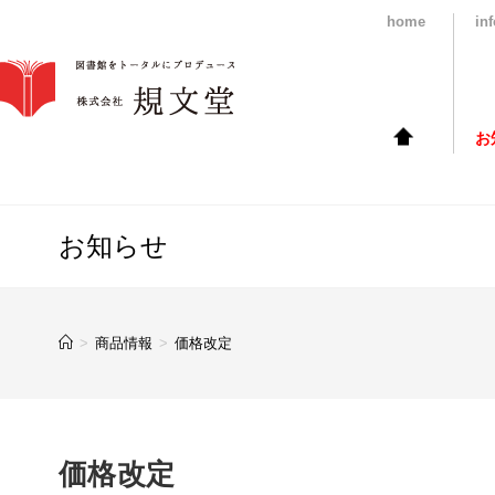
home
in
お
コ
ン
テ
ン
お知らせ
ツ
へ
ス
キ
ッ
>
商品情報
>
価格改定
プ
価格改定