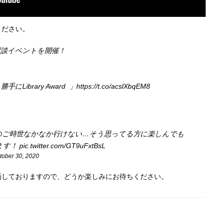
ください。
談イベントを開催！
Library Award 」
https://t.co/acslXbqEM8
のご時世なかなか行けない…そう思ってる方に楽しんでも
ます！
pic.twitter.com/GT9uFxtBsL
tober 30, 2020
画しておりますので、どうか楽しみにお待ちください。