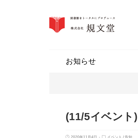
コ
ン
テ
お知らせ
ン
ツ
へ
ス
キ
ッ
プ
(11/5イベント
投
投
2020年11月4日
イベント
/
告知