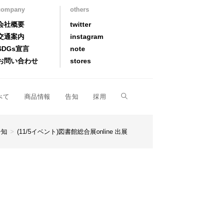
company
others
会社概要
twitter
交通案内
instagram
SDGs宣言
note
お問い合わせ
stores
べて
商品情報
告知
採用
告知
>
(11/5イベント)図書館総合展online 出展