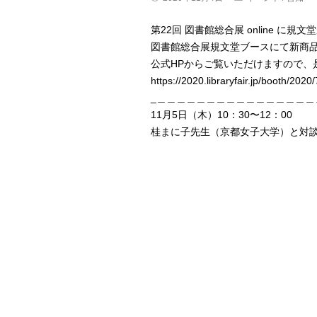
稿
稿
公
カ
開
第22回 図書館総合展 online に
テ
日:
ゴ
図書館総合展規文堂ブースにて新商
リ
ー:
公式HPからご覧いただけますので、
https://2020.libraryfair.jp/booth/2020
_＿＿＿＿＿＿＿＿＿＿＿＿＿＿＿＿＿＿＿＿＿
11月5日（木）10：30〜12：00
桂まに子先生（京都女子大学）と対