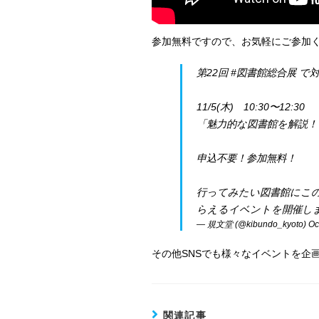
参加無料ですので、お気軽にご参加
第22回
#図書館総合展
で対
11/5(木) 10:30〜12:30
「魅力的な図書館を解説！ 勝手に
申込不要！参加無料！
行ってみたい図書館にこ
らえるイベントを開催し
— 規文堂 (@kibundo_kyoto)
Oc
その他SNSでも様々なイベントを企
関連記事