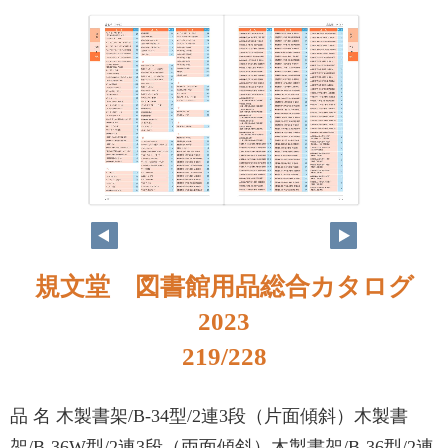
規文堂 図書館用品総合カタログ
2023
219/228
品 名 木製書架/B-34型/2連3段（片面傾斜）木製書
架/B-36W型/2連3段（両面傾斜）木製書架/B-36型/2連