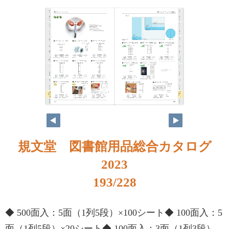
規文堂 図書館用品総合カタログ
2023
193/228
◆ 500面入：5面（1列5段）×100シート◆ 100面入：5
面（1列5段）×20シート◆ 100面入：3面（1列3段）