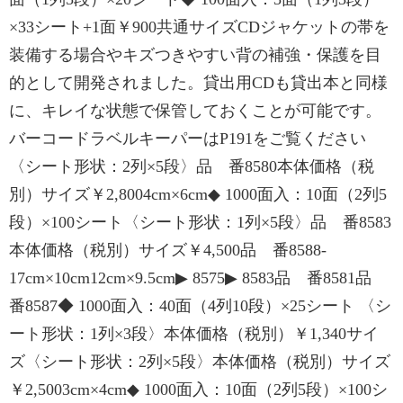
×33シート+1面￥900共通サイズCDジャケットの帯を
装備する場合やキズつきやすい背の補強・保護を目
的として開発されました。貸出用CDも貸出本と同様
に、キレイな状態で保管しておくことが可能です。
バーコードラベルキーパーはP191をご覧ください
〈シート形状：2列×5段〉品 番8580本体価格（税
別）サイズ￥2,8004cm×6cm◆ 1000面入：10面（2列5
段）×100シート〈シート形状：1列×5段〉品 番8583
本体価格（税別）サイズ￥4,500品 番8588-
17cm×10cm12cm×9.5cm▶ 8575▶ 8583品 番8581品
番8587◆ 1000面入：40面（4列10段）×25シート 〈シ
ート形状：1列×3段〉本体価格（税別）￥1,340サイ
ズ〈シート形状：2列×5段〉本体価格（税別）サイズ
￥2,5003cm×4cm◆ 1000面入：10面（2列5段）×100シ