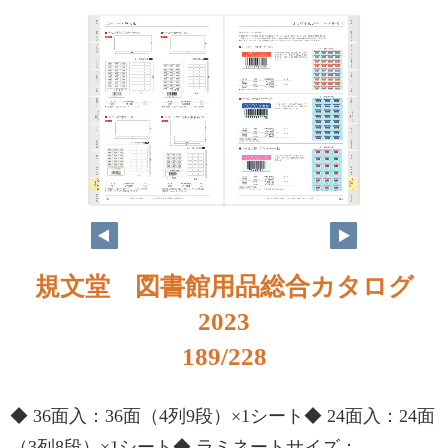
規文堂 図書館用品総合カタログ
2023
189/228
◆ 36面入：36面（4列9段）×1シート◆ 24面入：24面
（3列8段）×1シート◆ ラミネートサイズ：