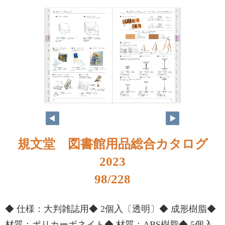
規文堂 図書館用品総合カタログ
2023
98/228
◆ 仕様：大判雑誌用◆ 2個入〔透明〕◆ 成形樹脂◆
材質：ポリカーボネイト◆ 材質：ABS樹脂◆ 5個入