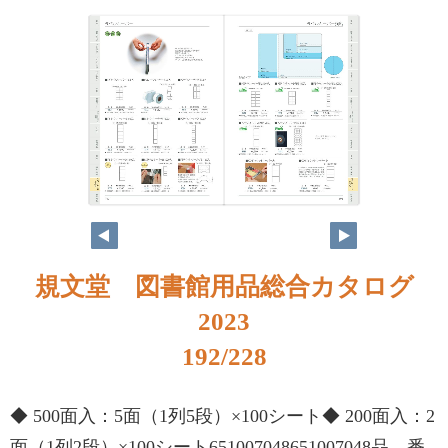
規文堂 図書館用品総合カタログ
2023
192/228
◆ 500面入：5面（1列5段）×100シート◆ 200面入：2
面（1列2段）×100シート651007048651007048品 番