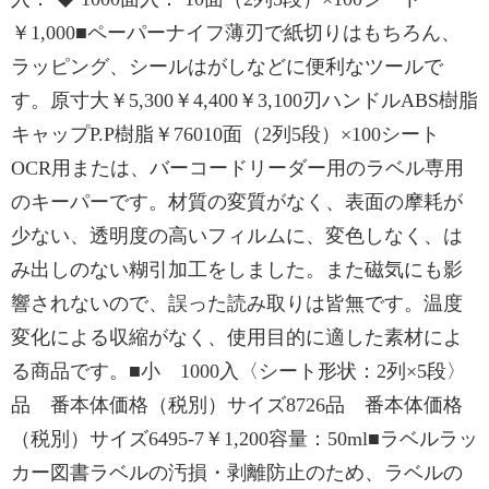
￥1,000■ペーパーナイフ薄刃で紙切りはもちろん、
ラッピング、シールはがしなどに便利なツールで
す。原寸大￥5,300￥4,400￥3,100刃ハンドルABS樹脂
キャップP.P樹脂￥76010面（2列5段）×100シート
OCR用または、バーコードリーダー用のラベル専用
のキーパーです。材質の変質がなく、表面の摩耗が
少ない、透明度の高いフィルムに、変色しなく、は
み出しのない糊引加工をしました。また磁気にも影
響されないので、誤った読み取りは皆無です。温度
変化による収縮がなく、使用目的に適した素材によ
る商品です。■小 1000入〈シート形状：2列×5段〉
品 番本体価格（税別）サイズ8726品 番本体価格
（税別）サイズ6495-7￥1,200容量：50ml■ラベルラッ
カー図書ラベルの汚損・剥離防止のため、ラベルの