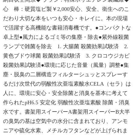
心 棒：硬質塩ビ製￥2,000安心、安全、衛生へのこ
だわり大切な本をいつも安心・キレイに。本の現場
で活躍する高機能な書籍消毒機です。●コンパクトな
卓上型●風力によるゴミ等の集塵・除去●紫外線殺菌
ランプで雑菌を除去 1. 大腸菌 殺菌効果試験済 2.
黄色ブドウ球菌 殺菌効果試験済 3. クロコウジカビ
殺菌効果試験済●環境に応じた音量（風量）調整●集
塵・脱臭の二層構造フィルターシュッとスプレーす
るだけ次世代の弱酸性次亜塩素酸水CELA（セラ）は
人に、環境に安心・安全除菌と消臭を基本に考えて
作られたpH6.5 安定化 弱酸性次亜塩素酸 除菌・消臭
水です。書架用スイーパーA書架用スイーパーB大半
の臭気の基は空気中の水分に含まれており、アンモ
ニアや硫化水素、メチルカフタンなどが上げられま