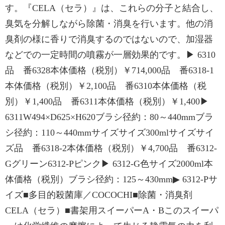
す。『CELA（セラ）』は、これらの分子と結合し、
臭気を分解しながら除菌・消臭を行います。他の消
臭剤の様に香りで消臭するのではないので、加湿器
などでの一定時間の噴霧が一層効果的です。▶ 6310
品 番6328本体価格（税別）￥714,000品 番6318-1
本体価格（税別）￥2,100品 番6310本体価格（税
別）￥1,400品 番6311本体価格（税別）￥1,400▶
6311W494×D625×H620ブラシ径約：80～440mmブラ
シ径約：110～440mmサイズサイズ300mlサイズサイ
ズ品 番6318-2本体価格（税別）￥4,700品 番6312-
Gグリーン6312-Pピンク▶ 6312-G色サイズ2000ml本
体価格（税別）ブラシ径約：125～430mm▶ 6312-Pサ
イズ■多目的殺菌庫／COCOCHI■除菌・消臭剤
CELA（セラ）■書架用スイーパーA・Bこのスイーパ