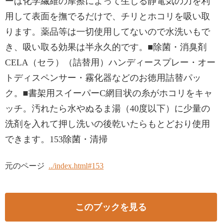
ーは化学繊維の摩擦によって生じる静電気の力を利
用して表面を撫でるだけで、チリとホコリを吸い取
ります。薬品等は一切使用してないので水洗いもで
き、吸い取る効果は半永久的です。■除菌・消臭剤
CELA（セラ）（詰替用）ハンディースプレー・オー
トディスペンサー・霧化器などのお徳用詰替パッ
ク。■書架用スイーパーC網目状の糸がホコリをキャ
ッチ。汚れたら水やぬるま湯（40度以下）に少量の
洗剤を入れて押し洗いの後乾いたらもとどおり使用
できます。153除菌・清掃
元のページ
../index.html#153
このブックを見る